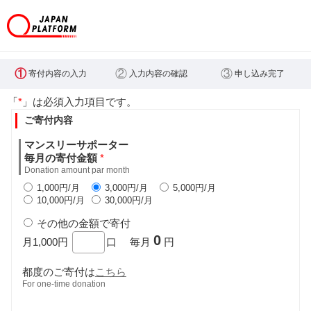
①
②
③
寄付内容の入力
入力内容の確認
申し込み完了
「
*
」は必須入力項目です。
ご寄付内容
マンスリーサポーター
毎月の寄付金額
*
Donation amount par month
1,000円/月
3,000円/月
5,000円/月
10,000円/月
30,000円/月
その他の金額で寄付
0
月1,000円
口 毎月
円
都度のご寄付は
こちら
For one-time donation